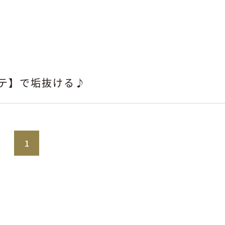
テ】で垢抜ける♪
1