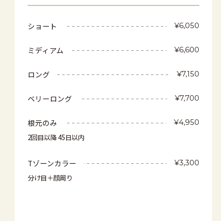
ショート
¥6,050
ミディアム
¥6,600
ロング
¥7,150
ベリーロング
¥7,700
根元のみ
¥4,950
2回目以降 45日以内
Tゾーンカラー
¥3,300
分け目＋顔周り