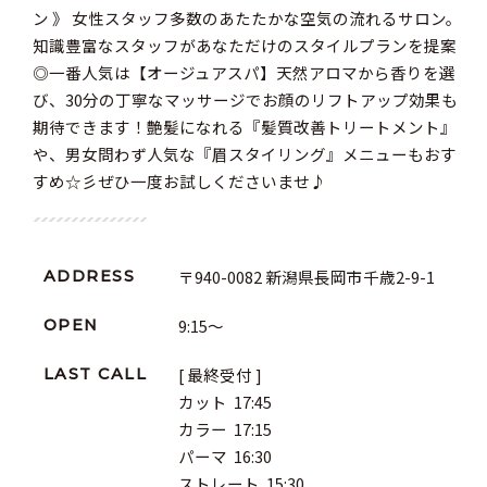
ン 》 女性スタッフ多数のあたたかな空気の流れるサロン。
知識豊富なスタッフがあなただけのスタイルプランを提案
◎一番人気は【オージュアスパ】天然アロマから香りを選
び、30分の丁寧なマッサージでお顔のリフトアップ効果も
期待できます！艶髪になれる『髪質改善トリートメント』
や、男女問わず人気な『眉スタイリング』メニューもおす
すめ☆彡ぜひ一度お試しくださいませ♪
〒940-0082 新潟県長岡市千歳2-9-1
ADDRESS
9:15～
OPEN
[ 最終受付 ]

LAST CALL
カット  17:45

カラー  17:15

パーマ  16:30

ストレート  15:30
