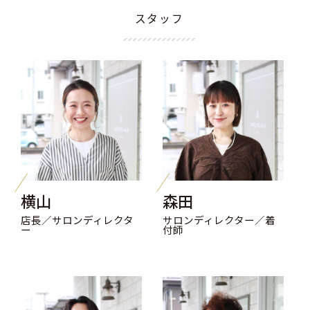
スタッフ
横山
森田
店長／サロンディレクタ
サロンディレクター／着
ー
付師