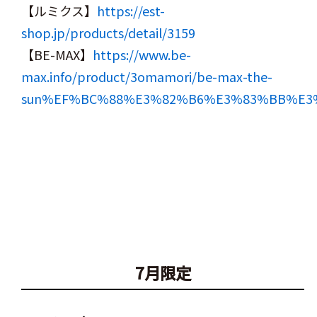
【ルミクス】
https://est-
shop.jp/products/detail/3159
【BE-MAX】
https://www.be-
max.info/product/3omamori/be-max-the-
sun%EF%BC%88%E3%82%B6%E3%83%BB%E3
7月限定