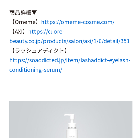
商品詳細▼
【Omeme】
https://omeme-cosme.com/
【AXI】
https://cuore-
beauty.co.jp/products/salon/axi/1/6/detail/351
【ラッシュアディクト】
https://soaddicted.jp/item/lashaddict-eyelash-
conditioning-serum/