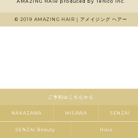
AMAZING HAIR produced by Tenico Inc.
© 2019 AMAZING HAIR｜アメイジング ヘアー
ご予約はこちらから
NAKAZAWA
MISAWA
SENZAI
SENZAI Beauty
Hisui