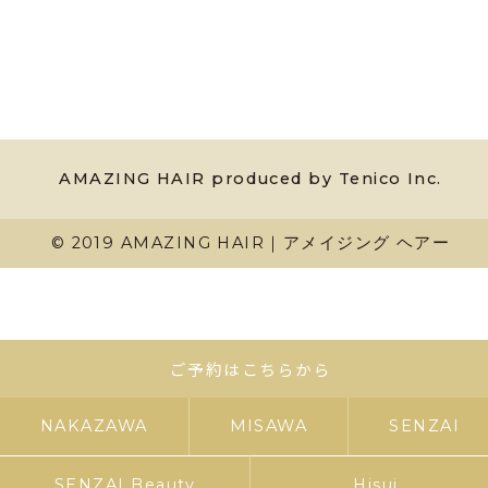
AMAZING HAIR produced by Tenico Inc.
© 2019 AMAZING HAIR｜アメイジング ヘアー
ご予約はこちらから
NAKAZAWA
MISAWA
SENZAI
SENZAI Beauty
Hisui