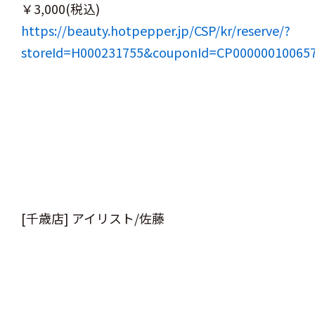
￥3,000(税込)
https://beauty.hotpepper.jp/CSP/kr/reserve/?
storeId=H000231755&couponId=CP00000010065
[千歳店] アイリスト/佐藤