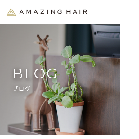
BLOG
ブログ