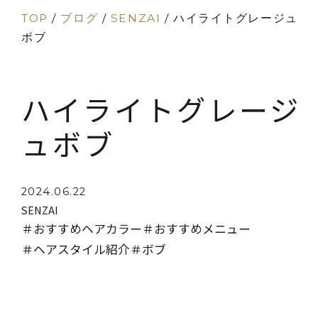
TOP
/
ブログ
/
SENZAI
/
ハイライトグレージュ
ボブ
ハイライトグレージ
ュボブ
2024.06.22
SENZAI
＃おすすめヘアカラー
＃おすすめメニュー
＃ヘアスタイル紹介
＃ボブ