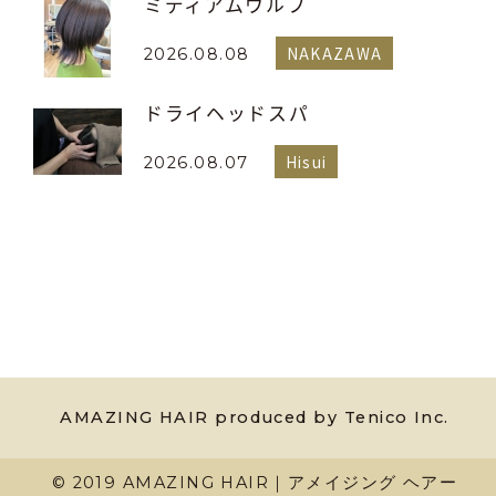
ミディアムウルフ
NAKAZAWA
2026.08.08
ドライヘッドスパ
Hisui
2026.08.07
AMAZING HAIR produced by Tenico Inc.
© 2019 AMAZING HAIR｜アメイジング ヘアー