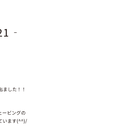
21‐
出ました！！
ェービングの
ます(^^)/