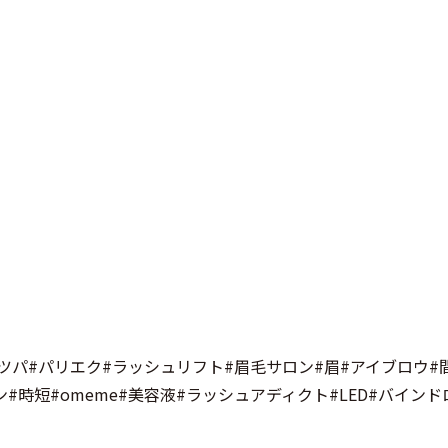
#マツパ#パリエク#ラッシュリフト#眉毛サロン#眉#アイブロウ#
時短#omeme#美容液#ラッシュアディクト#LED#バインド