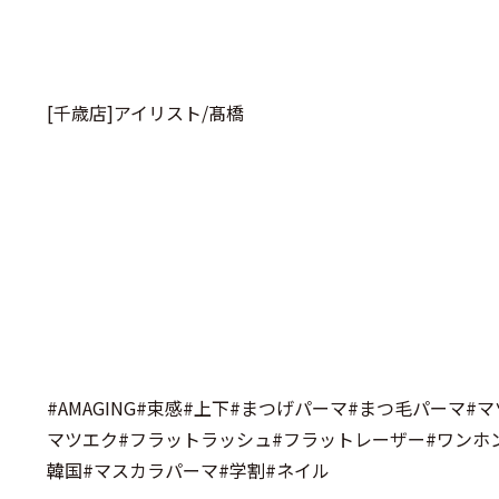
[千歳店]アイリスト/髙橋
#AMAGING#束感#上下#まつげパーマ#まつ毛パーマ
マツエク#フラットラッシュ#フラットレーザー#ワンホン#
韓国#マスカラパーマ#学割#ネイル