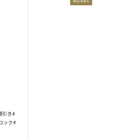
MISAWA
間引き#
ロック#