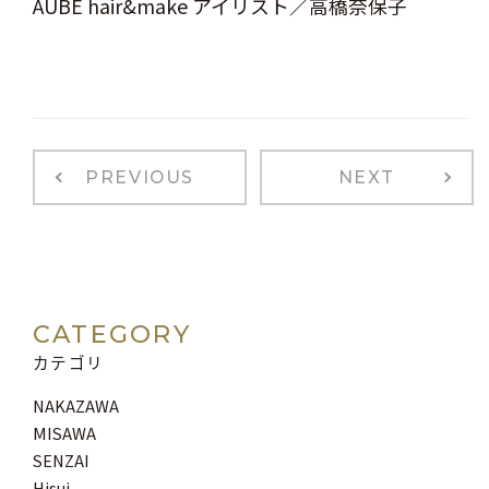
AUBE hair&make アイリスト／高橋奈保子
PREVIOUS
NEXT
CATEGORY
カテゴリ
NAKAZAWA
MISAWA
SENZAI
Hisui