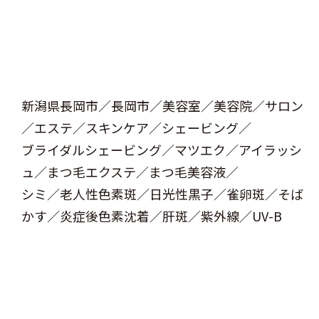
新潟県長岡市／長岡市／美容室／美容院／サロン
／エステ／スキンケア／シェービング／
ブライダルシェービング／マツエク／アイラッシ
ュ／まつ毛エクステ／まつ毛美容液／
シミ／老人性色素斑／日光性黒子／雀卵斑／そば
かす／炎症後色素沈着／肝斑／紫外線／UV-B