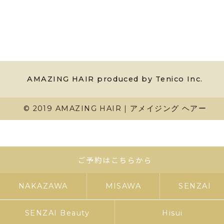
AMAZING HAIR produced by Tenico Inc.
© 2019 AMAZING HAIR｜アメイジング ヘアー
ご予約はこちらから
NAKAZAWA
MISAWA
SENZAI
SENZAI Beauty
Hisui