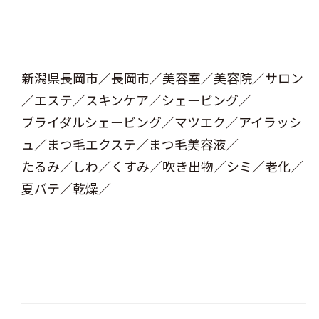
新潟県長岡市／長岡市／美容室／美容院／サロン
／エステ／スキンケア／シェービング／
ブライダルシェービング／マツエク／アイラッシ
ュ／まつ毛エクステ／まつ毛美容液／
たるみ／しわ／くすみ／吹き出物／シミ／老化／
夏バテ／乾燥／