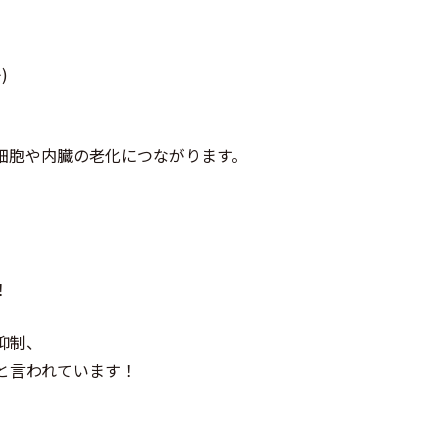
)
細胞や内臓の老化につながります。
！
抑制、
と言われています！