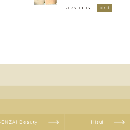
Hisui
2026.08.03
SENZAI Beauty
Hisui