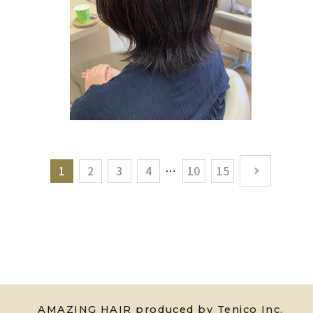
1
2
3
4
10
15
AMAZING HAIR produced by Tenico Inc.