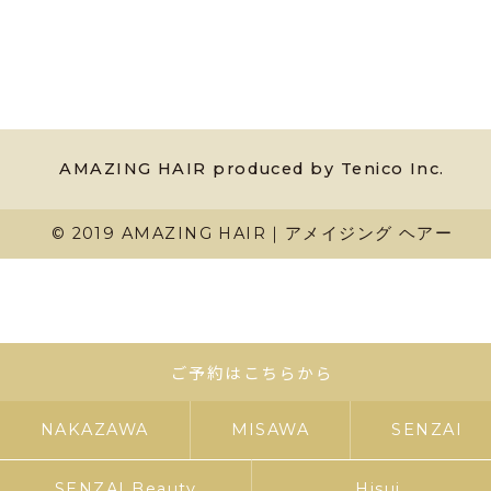
AMAZING HAIR produced by Tenico Inc.
© 2019 AMAZING HAIR｜アメイジング ヘアー
ご予約はこちらから
NAKAZAWA
MISAWA
SENZAI
SENZAI Beauty
Hisui