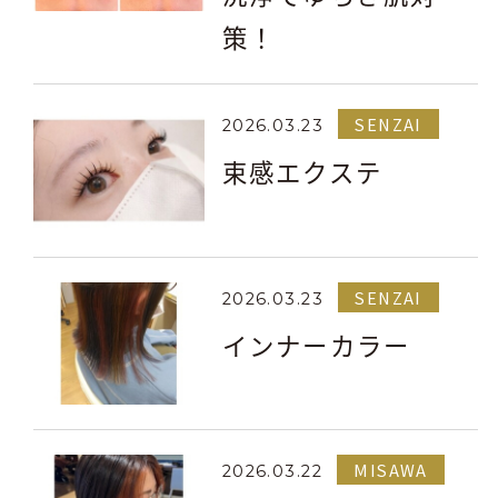
策！
SENZAI
2026.03.23
束感エクステ
SENZAI
2026.03.23
インナーカラー
MISAWA
2026.03.22