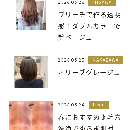
MISAWA
2026.03.26
ブリーチで作る透明
感！ダブルカラーで
艶ベージュ
NAKAZAWA
2026.03.25
オリーブグレージュ
Hisui
2026.03.24
春におすすめ♪毛穴
洗浄でゆらぎ肌対