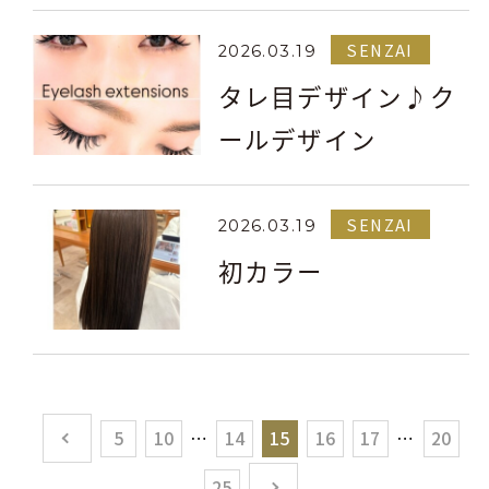
SENZAI
2026.03.19
タレ目デザイン♪ク
ールデザイン
SENZAI
2026.03.19
初カラー
5
10
14
15
16
17
20
25