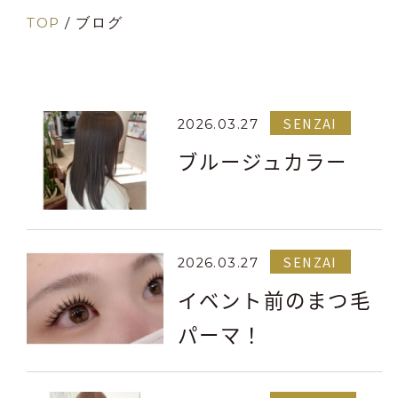
TOP
/
ブログ
SENZAI
2026.03.27
ブルージュカラー
SENZAI
2026.03.27
イベント前のまつ毛
パーマ！