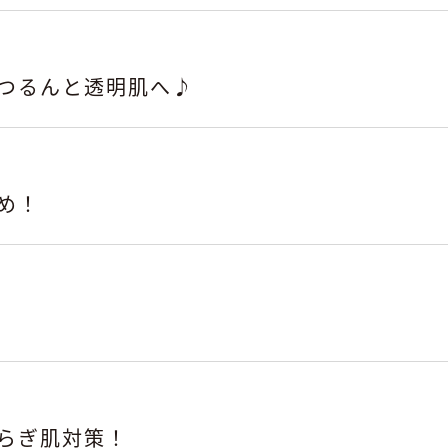
つるんと透明肌へ♪
め！
らぎ肌対策！